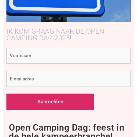
IK KOM GRAAG NAAR DE OPEN
CAMPING DAG 2025!
Voornaam
(Vereist)
E-
mailadres
(Vereist)
Open Camping Dag: feest in
de hele kampeerbranche!