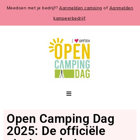
Meedoen met je bedrijf?
Aanmelden camping
of
Aanmelden
kampeerbedrijf
.
Open Camping Dag
2025: De officiële