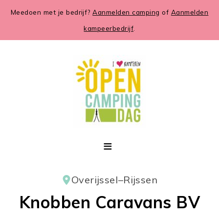
Meedoen met je bedrijf?
Aanmelden camping
of
Aanmelden
kampeerbedrijf
.
Overijssel
–
Rijssen
Knobben Caravans BV