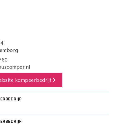
24
lemborg
760
uscamper.nl
bsite kampeerbedrijf
ERBEDRIJF
ERBEDRIJF