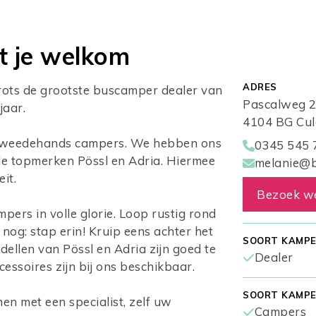
t je welkom
ADRES
rots de grootste buscamper dealer van
Pascalweg 
jaar.
4104 BG Cu
n tweedehands campers. We hebben ons
0345 545 
e topmerken Pössl en Adria. Hiermee
melanie@b
it.
Bezoek we
ers in volle glorie. Loop rustig rond
nog: stap erin! Kruip eens achter het
SOORT KAMPE
dellen van Pössl en Adria zijn goed te
Dealer
ccessoires zijn bij ons beschikbaar.
SOORT KAMPE
en met een specialist, zelf uw
Campers