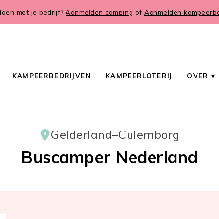
oen met je bedrijf?
Aanmelden camping
of
Aanmelden kampeerbed
KAMPEERBEDRIJVEN
KAMPEERLOTERIJ
OVER
Gelderland
–
Culemborg
Buscamper Nederland