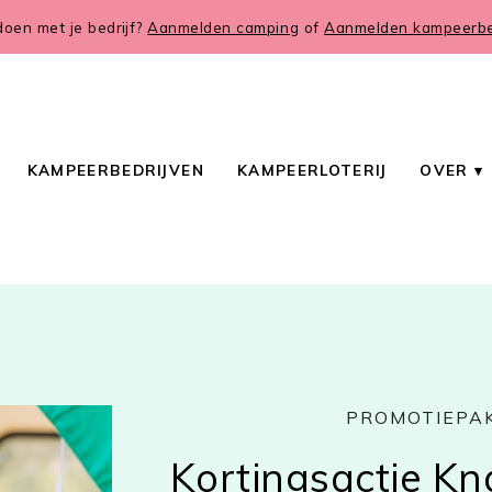
oen met je bedrijf?
Aanmelden camping
of
Aanmelden kampeerbed
KAMPEERBEDRIJVEN
KAMPEERLOTERIJ
OVER
PROMOTIEPA
Kortingsactie Kn