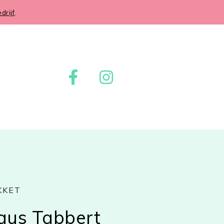
rijf
.
KKET
aus Tabbert