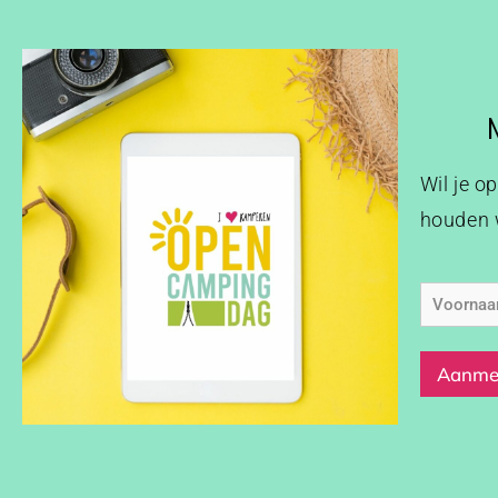
Wil je o
houden w
Voorna