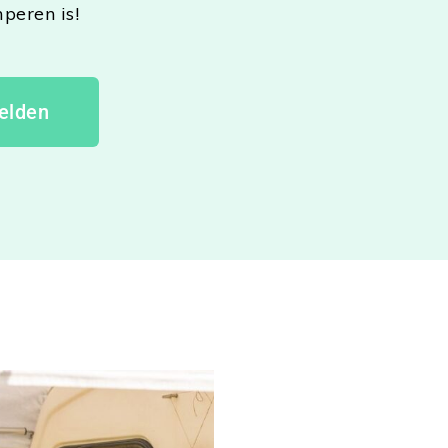
peren is!
elden