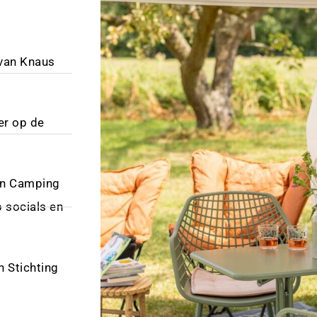
van Knaus
er op de
en Camping
p socials en
n Stichting