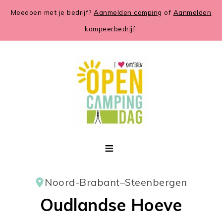
Meedoen met je bedrijf?
Aanmelden camping
of
Aanmelden
kampeerbedrijf
.
Noord-Brabant
–
Steenbergen
Oudlandse Hoeve