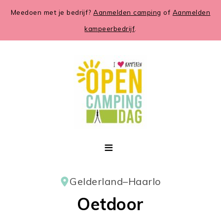
Meedoen met je bedrijf?
Aanmelden camping
of
Aanmelden
kampeerbedrijf
.
Gelderland
–
Haarlo
Oetdoor