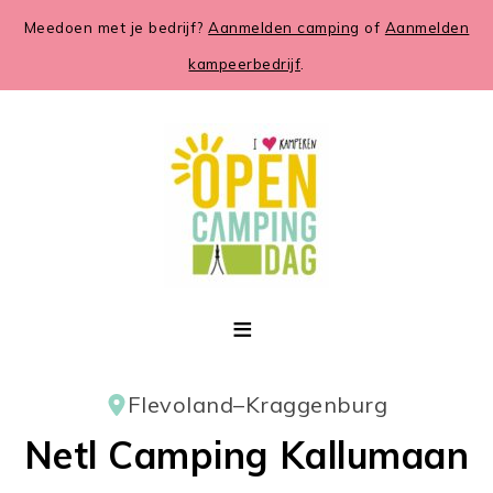
Meedoen met je bedrijf?
Aanmelden camping
of
Aanmelden
kampeerbedrijf
.
Flevoland
–
Kraggenburg
Netl Camping Kallumaan