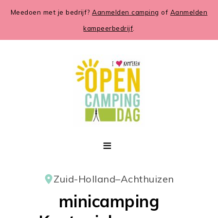
Meedoen met je bedrijf?
Aanmelden camping
of
Aanmelden
kampeerbedrijf
.
Zuid-Holland
–
Achthuizen
minicamping