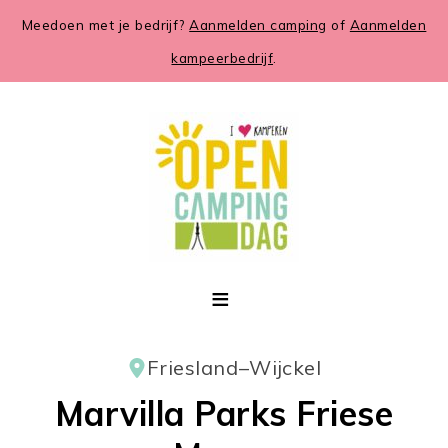
Meedoen met je bedrijf?
Aanmelden camping
of
Aanmelden
kampeerbedrijf
.
Friesland
–
Wijckel
Marvilla Parks Friese