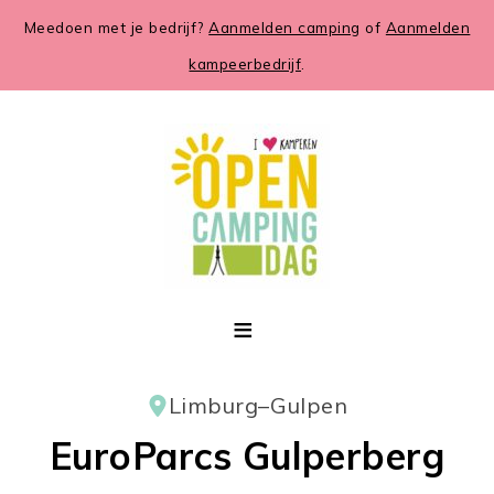
Meedoen met je bedrijf?
Aanmelden camping
of
Aanmelden
kampeerbedrijf
.
Limburg
–
Gulpen
EuroParcs Gulperberg