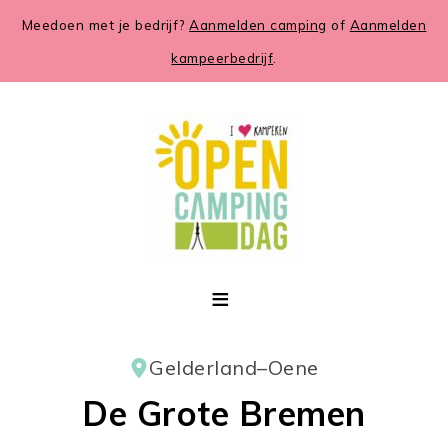
Meedoen met je bedrijf?
Aanmelden camping
of
Aanmelden
kampeerbedrijf
.
Gelderland
–
Oene
De Grote Bremen