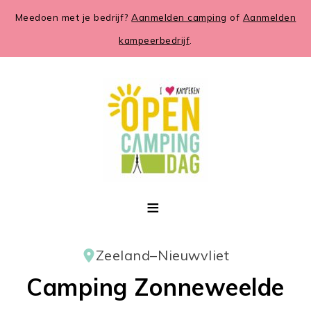
Meedoen met je bedrijf?
Aanmelden camping
of
Aanmelden
kampeerbedrijf
.
Zeeland
–
Nieuwvliet
Camping Zonneweelde