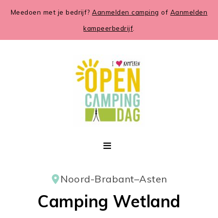
Meedoen met je bedrijf?
Aanmelden camping
of
Aanmelden
kampeerbedrijf
.
Noord-Brabant
–
Asten
Camping Wetland