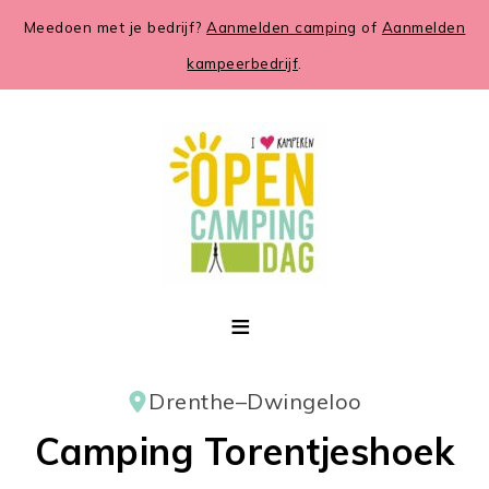
Meedoen met je bedrijf?
Aanmelden camping
of
Aanmelden
kampeerbedrijf
.
Drenthe
–
Dwingeloo
Camping Torentjeshoek