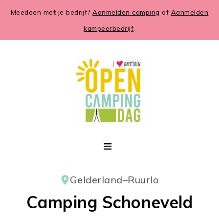
Meedoen met je bedrijf?
Aanmelden camping
of
Aanmelden
kampeerbedrijf
.
Gelderland
–
Ruurlo
Camping Schoneveld