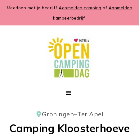
Meedoen met je bedrijf?
Aanmelden camping
of
Aanmelden
kampeerbedrijf
.
Groningen
–
Ter Apel
Camping Kloosterhoeve