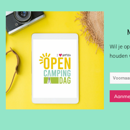
Wil je o
houden w
Voorna