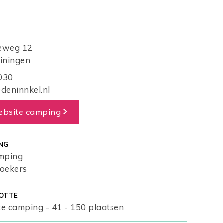
eweg 12
iningen
030
eninnkel.nl
ebsite camping
NG
amping
zoekers
OTTE
e camping - 41 - 150 plaatsen