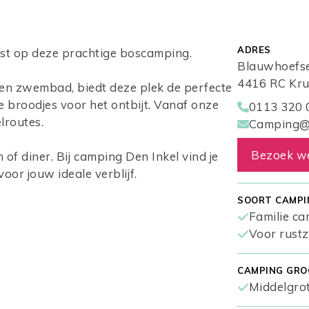
ADRES
ust op deze prachtige boscamping.
Blauwhoefs
4416 RC Kru
een zwembad, biedt deze plek de perfecte
 broodjes voor het ontbijt. Vanaf onze
0113 320 
lroutes.
Camping@d
Bezoek w
 of diner. Bij camping Den Inkel vind je
or jouw ideale verblijf.
SOORT CAMPI
Familie c
Voor rust
CAMPING GRO
Middelgrot