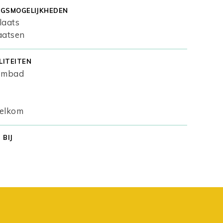
GSMOGELIJKHEDEN
laats
aatsen
LITEITEN
embad
elkom
BIJ