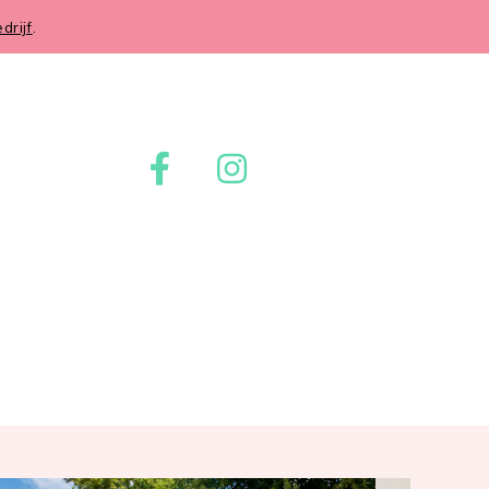
rijf
.