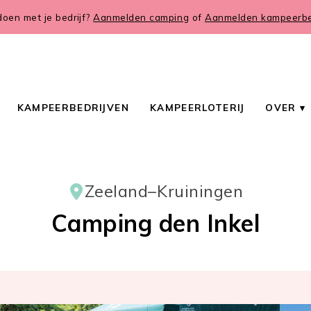
oen met je bedrijf?
Aanmelden camping
of
Aanmelden kampeerbed
KAMPEERBEDRIJVEN
KAMPEERLOTERIJ
OVER
Zeeland
–
Kruiningen
Camping den Inkel