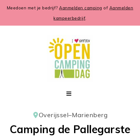
Meedoen met je bedrijf?
Aanmelden camping
of
Aanmelden
kampeerbedrijf
.
Overijssel
–
Marienberg
Camping de Pallegarste