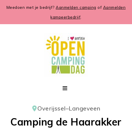
Meedoen met je bedrijf?
Aanmelden camping
of
Aanmelden
kampeerbedrijf
.
Overijssel
–
Langeveen
Camping de Haarakker