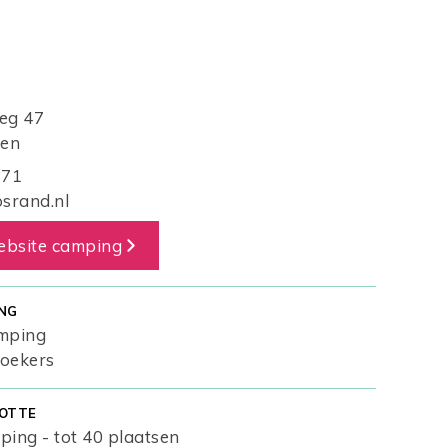
eg 47
ren
871
srand.nl
ebsite camping
NG
amping
zoekers
OTTE
ping - tot 40 plaatsen