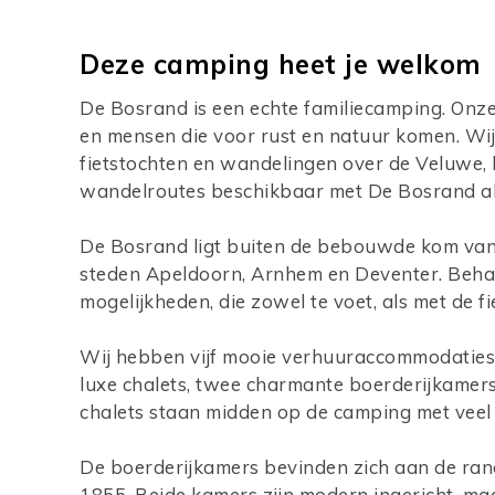
Deze camping heet je welkom
De Bosrand is een echte familiecamping. Onze
en mensen die voor rust en natuur komen. Wij 
fietstochten en wandelingen over de Veluwe, h
wandelroutes beschikbaar met De Bosrand al
De Bosrand ligt buiten de bebouwde kom van
steden Apeldoorn, Arnhem en Deventer. Behalv
mogelijkheden, die zowel te voet, als met de f
Wij hebben vijf mooie verhuuraccommodaties di
luxe chalets, twee charmante boerderijkamers
chalets staan midden op de camping met veel r
De boerderijkamers bevinden zich aan de rand
1855. Beide kamers zijn modern ingericht, maa