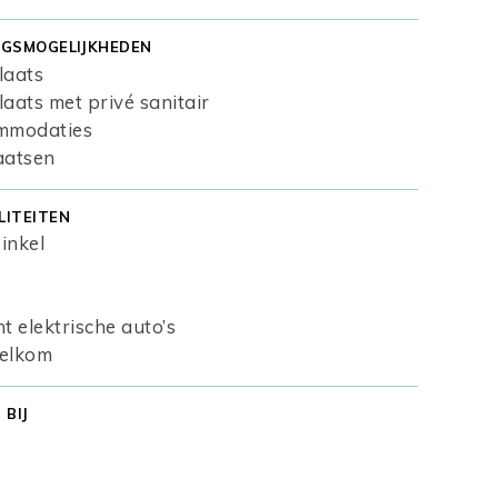
GSMOGELIJKHEDEN
laats
ats met privé sanitair
mmodaties
aatsen
LITEITEN
inkel
 elektrische auto’s
elkom
BIJ