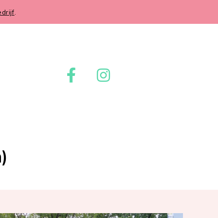
rijf
.
)