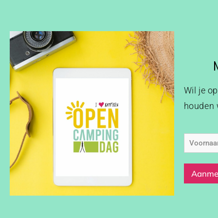
Wil je o
houden w
Voorna