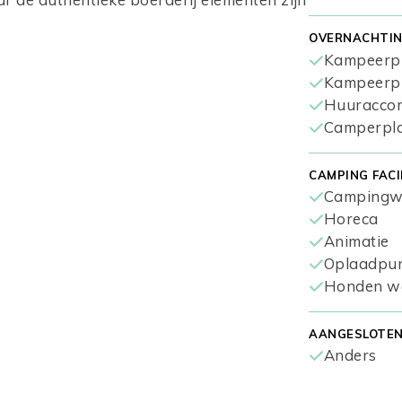
OVERNACHTIN
Kampeerp
Kampeerpla
Huuracco
Camperpl
CAMPING FACI
Campingw
Horeca
Animatie
Oplaadpunt
Honden w
AANGESLOTEN 
Anders