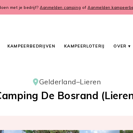
oen met je bedrijf?
Aanmelden camping
of
Aanmelden kampeerbed
KAMPEERBEDRIJVEN
KAMPEERLOTERIJ
OVER
Gelderland
–
Lieren
Camping De Bosrand (Lieren