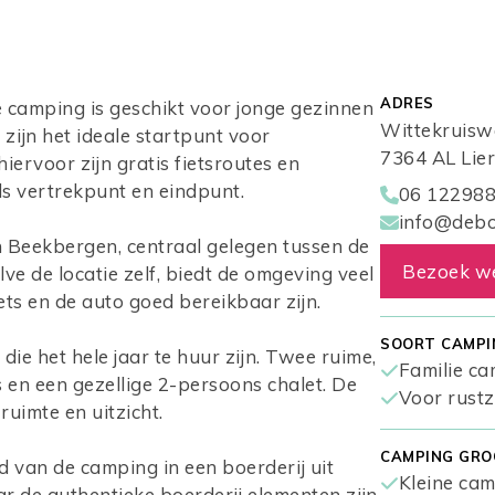
ADRES
 camping is geschikt voor jonge gezinnen
Wittekruisw
zijn het ideale startpunt voor
7364 AL Lie
iervoor zijn gratis fietsroutes en
s vertrekpunt en eindpunt.
06 12298
info@debo
 Beekbergen, centraal gelegen tussen de
Bezoek w
e de locatie zelf, biedt de omgeving veel
iets en de auto goed bereikbaar zijn.
SOORT CAMPI
e het hele jaar te huur zijn. Twee ruime,
Familie c
 en een gezellige 2-persoons chalet. De
Voor rust
uimte en uitzicht.
CAMPING GRO
 van de camping in een boerderij uit
Kleine cam
r de authentieke boerderij elementen zijn