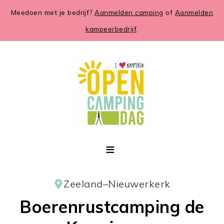
Meedoen met je bedrijf?
Aanmelden camping
of
Aanmelden
kampeerbedrijf
.
Zeeland
–
Nieuwerkerk
Boerenrustcamping de