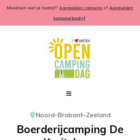
Meedoen met je bedrijf?
Aanmelden camping
of
Aanmelden
kampeerbedrijf
.
Noord-Brabant
–
Zeeland
Boerderijcamping De