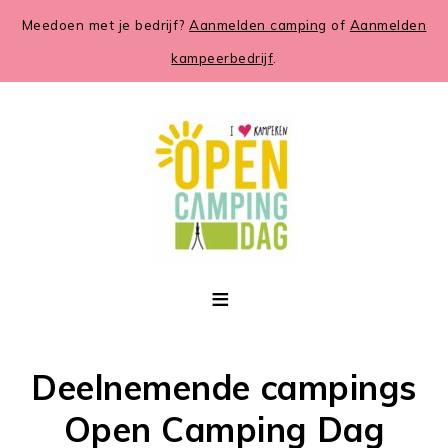
Meedoen met je bedrijf?
Aanmelden camping
of
Aanmelden
kampeerbedrijf
.
Deelnemende campings
Open Camping Dag